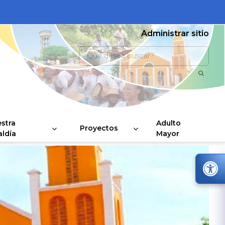
Administrar sitio
stra
Adulto
Proyectos
aldía
Mayor