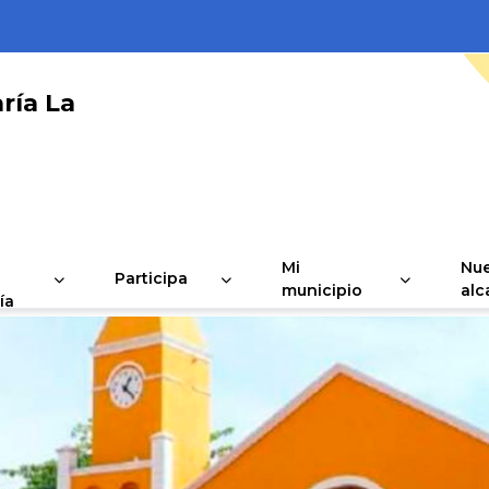
ría La
Mi
Nue
Participa
municipio
alc
ía