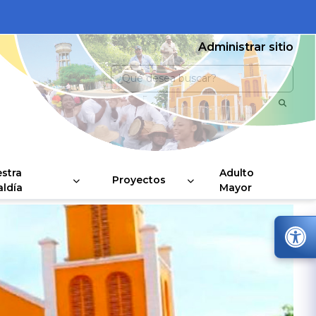
Administrar sitio
stra
Adulto
Proyectos
aldía
Mayor