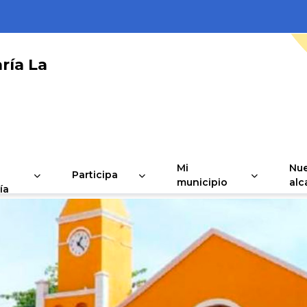
ría La
Mi
Nue
Participa
municipio
alc
ía