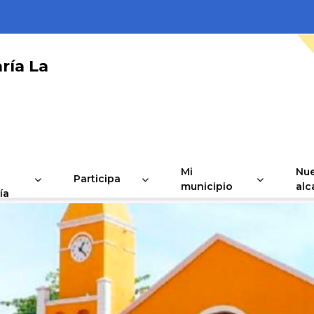
ría La
Mi
Nue
Participa
municipio
alc
ía