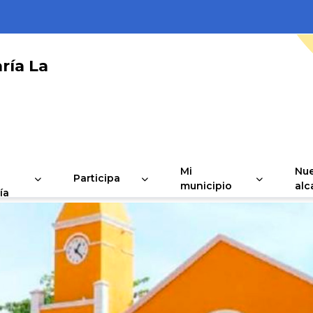
ría La
Mi
Nue
Participa
municipio
alc
ía